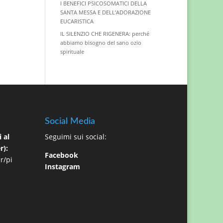
I BENEFICI PSICOSOMATICI DELLA
SANTA MESSA E DELL’ADORAZIONE
EUCARISTICA
IL SILENZIO CHE RIGENERA: perché
abbiamo bisogno del sano ozio
spirituale
Social Media
 al
Seguimi sui social:
r):
Facebook
r/pi
Instagram