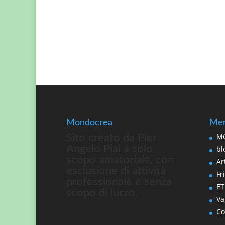
Mondocrea
Men
MO
Sito creato da Pier
Angelo Piai a solo
bl
scopo amatoriale, con
Art
esclusione di attività
Fri
professionale e senza
ET
scopo di lucro.
Va
Co