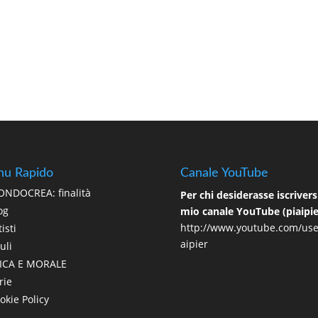
u Rapido
Canale YouTube
NDOCREA: finalità
Per chi desiderasse iscriversi
og
mio canale YouTube (piaipie
http://www.youtube.com/use
isti
aipier
uli
ICA E MORALE
rie
okie Policy