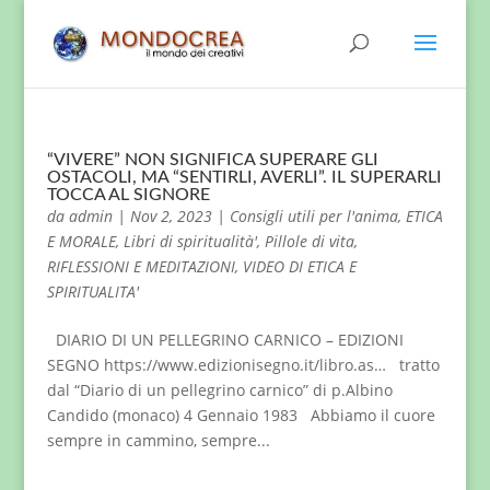
“VIVERE” NON SIGNIFICA SUPERARE GLI
OSTACOLI, MA “SENTIRLI, AVERLI”. IL SUPERARLI
TOCCA AL SIGNORE
da
admin
|
Nov 2, 2023
|
Consigli utili per l'anima
,
ETICA
E MORALE
,
Libri di spiritualità'
,
Pillole di vita
,
RIFLESSIONI E MEDITAZIONI
,
VIDEO DI ETICA E
SPIRITUALITA'
DIARIO DI UN PELLEGRINO CARNICO – EDIZIONI
SEGNO https://www.edizionisegno.it/libro.as… tratto
dal “Diario di un pellegrino carnico” di p.Albino
Candido (monaco) 4 Gennaio 1983 Abbiamo il cuore
sempre in cammino, sempre...