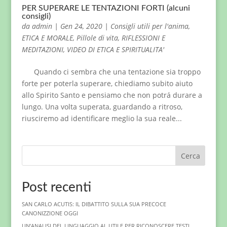
PER SUPERARE LE TENTAZIONI FORTI (alcuni
consigli)
da
admin
|
Gen 24, 2020
|
Consigli utili per l'anima
,
ETICA E MORALE
,
Pillole di vita
,
RIFLESSIONI E
MEDITAZIONI
,
VIDEO DI ETICA E SPIRITUALITA'
Quando ci sembra che una tentazione sia troppo
forte per poterla superare, chiediamo subito aiuto
allo Spirito Santo e pensiamo che non potrá durare a
lungo. Una volta superata, guardando a ritroso,
riusciremo ad identificare meglio la sua reale...
Cerca
Post recenti
SAN CARLO ACUTIS: IL DIBATTITO SULLA SUA PRECOCE
CANONIZZIONE OGGI
UN’ANALISI DEL LINGUAGGIO AI. UTILE PER RICONOSCERE TESTI