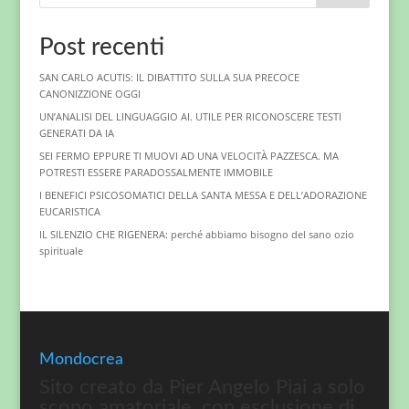
Post recenti
SAN CARLO ACUTIS: IL DIBATTITO SULLA SUA PRECOCE
CANONIZZIONE OGGI
UN’ANALISI DEL LINGUAGGIO AI. UTILE PER RICONOSCERE TESTI
GENERATI DA IA
SEI FERMO EPPURE TI MUOVI AD UNA VELOCITÀ PAZZESCA. MA
POTRESTI ESSERE PARADOSSALMENTE IMMOBILE
I BENEFICI PSICOSOMATICI DELLA SANTA MESSA E DELL’ADORAZIONE
EUCARISTICA
IL SILENZIO CHE RIGENERA: perché abbiamo bisogno del sano ozio
spirituale
Mondocrea
Sito creato da Pier Angelo Piai a solo
scopo amatoriale, con esclusione di