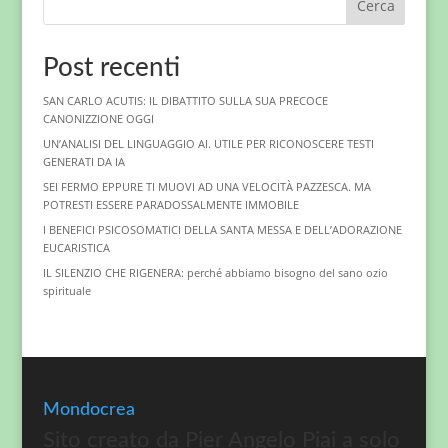
Cerca
Post recenti
SAN CARLO ACUTIS: IL DIBATTITO SULLA SUA PRECOCE
CANONIZZIONE OGGI
UN’ANALISI DEL LINGUAGGIO AI. UTILE PER RICONOSCERE TESTI
GENERATI DA IA
SEI FERMO EPPURE TI MUOVI AD UNA VELOCITÀ PAZZESCA. MA
POTRESTI ESSERE PARADOSSALMENTE IMMOBILE
I BENEFICI PSICOSOMATICI DELLA SANTA MESSA E DELL’ADORAZIONE
EUCARISTICA
IL SILENZIO CHE RIGENERA: perché abbiamo bisogno del sano ozio
spirituale
Mondocrea
Sito creato da Pier Angelo Piai a solo