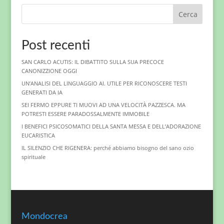
Cerca
Post recenti
SAN CARLO ACUTIS: IL DIBATTITO SULLA SUA PRECOCE
CANONIZZIONE OGGI
UN’ANALISI DEL LINGUAGGIO AI. UTILE PER RICONOSCERE TESTI
GENERATI DA IA
SEI FERMO EPPURE TI MUOVI AD UNA VELOCITÀ PAZZESCA. MA
POTRESTI ESSERE PARADOSSALMENTE IMMOBILE
I BENEFICI PSICOSOMATICI DELLA SANTA MESSA E DELL’ADORAZIONE
EUCARISTICA
IL SILENZIO CHE RIGENERA: perché abbiamo bisogno del sano ozio
spirituale
Mondocrea