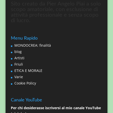
Sito creato da Pier Angelo Piai a solo
scopo amatoriale, con esclusione di
attività professionale e senza scopo
di lucro.
Menu Rapido
MONDOCREA: finalità
blog
Artisti
Friuli
ETICA E MORALE
Varie
Cookie Policy
Canale YouTube
Per chi desiderasse iscriversi al mio canale YouTube