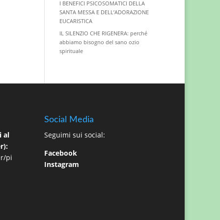
I BENEFICI PSICOSOMATICI DELLA
SANTA MESSA E DELL’ADORAZIONE
EUCARISTICA
IL SILENZIO CHE RIGENERA: perché
abbiamo bisogno del sano ozio
spirituale
Social Media
 al
Seguimi sui social:
r):
Facebook
r/pi
Instagram