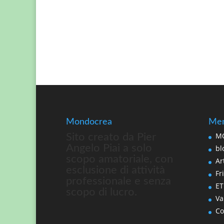
Mondocrea
Men
MO
Sito creato da Pier
Angelo Piai a solo
bl
scopo amatoriale, con
Art
esclusione di attività
Fri
professionale e senza
ET
scopo di lucro.
Va
Co