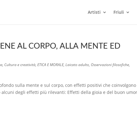
Artisti
Friuli
ENE AL CORPO, ALLA MENTE ED
ma
,
Cultura e creatività
,
ETICA E MORALE
,
Laicato adulto
,
Osservazioni filosofiche
,
fondo sulla mente e sul corpo, con effetti positivi che coinvolgono 
cuni degli effetti più rilevanti: Effetti della gioia e del buon umo