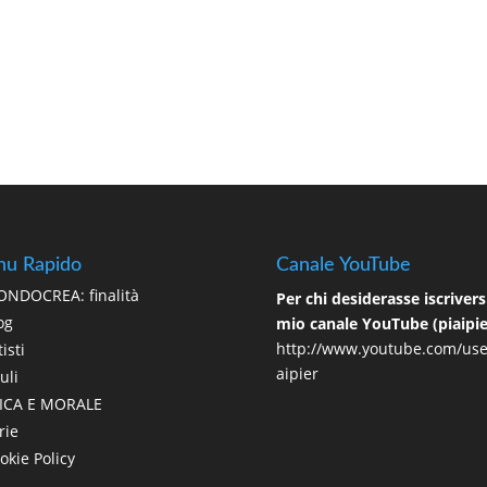
u Rapido
Canale YouTube
NDOCREA: finalità
Per chi desiderasse iscriversi
og
mio canale YouTube (piaipie
http://www.youtube.com/use
isti
aipier
uli
ICA E MORALE
rie
okie Policy