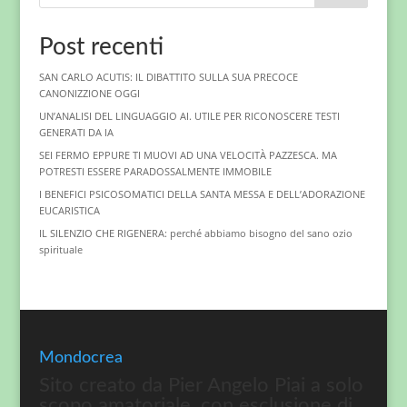
Post recenti
SAN CARLO ACUTIS: IL DIBATTITO SULLA SUA PRECOCE
CANONIZZIONE OGGI
UN’ANALISI DEL LINGUAGGIO AI. UTILE PER RICONOSCERE TESTI
GENERATI DA IA
SEI FERMO EPPURE TI MUOVI AD UNA VELOCITÀ PAZZESCA. MA
POTRESTI ESSERE PARADOSSALMENTE IMMOBILE
I BENEFICI PSICOSOMATICI DELLA SANTA MESSA E DELL’ADORAZIONE
EUCARISTICA
IL SILENZIO CHE RIGENERA: perché abbiamo bisogno del sano ozio
spirituale
Mondocrea
Sito creato da Pier Angelo Piai a solo
scopo amatoriale, con esclusione di