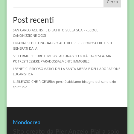
Cerca
Post recenti
SAN CARLO ACUTIS: IL DIBATTITO SULLA SUA PRECOCE
CANONIZZIONE OGGI
UN’ANALISI DEL LINGUAGGIO AI. UTILE PER RICONOSCERE TESTI
GENERATI DA IA
SEI FERMO EPPURE TI MUOVI AD UNA VELOCITÀ PAZZESCA. MA
POTRESTI ESSERE PARADOSSALMENTE IMMOBILE
I BENEFICI PSICOSOMATICI DELLA SANTA MESSA E DELL’ADORAZIONE
EUCARISTICA
IL SILENZIO CHE RIGENERA: perché abbiamo bisogno del sano ozio
spirituale
Mondocrea
Sito creato da Pier Angelo Piai a solo