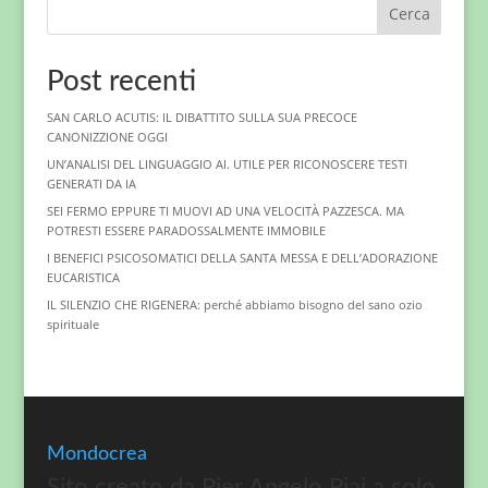
Cerca
Post recenti
SAN CARLO ACUTIS: IL DIBATTITO SULLA SUA PRECOCE
CANONIZZIONE OGGI
UN’ANALISI DEL LINGUAGGIO AI. UTILE PER RICONOSCERE TESTI
GENERATI DA IA
SEI FERMO EPPURE TI MUOVI AD UNA VELOCITÀ PAZZESCA. MA
POTRESTI ESSERE PARADOSSALMENTE IMMOBILE
I BENEFICI PSICOSOMATICI DELLA SANTA MESSA E DELL’ADORAZIONE
EUCARISTICA
IL SILENZIO CHE RIGENERA: perché abbiamo bisogno del sano ozio
spirituale
Mondocrea
Sito creato da Pier Angelo Piai a solo