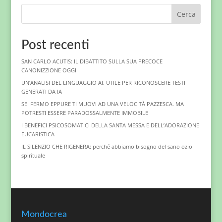
Cerca
Post recenti
SAN CARLO ACUTIS: IL DIBATTITO SULLA SUA PRECOCE
CANONIZZIONE OGGI
UN’ANALISI DEL LINGUAGGIO AI. UTILE PER RICONOSCERE TESTI
GENERATI DA IA
SEI FERMO EPPURE TI MUOVI AD UNA VELOCITÀ PAZZESCA. MA
POTRESTI ESSERE PARADOSSALMENTE IMMOBILE
I BENEFICI PSICOSOMATICI DELLA SANTA MESSA E DELL’ADORAZIONE
EUCARISTICA
IL SILENZIO CHE RIGENERA: perché abbiamo bisogno del sano ozio
spirituale
Mondocrea