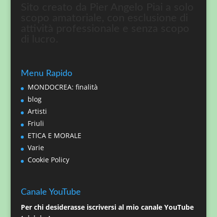
Sito creato da Pier Angelo Piai a solo
scopo amatoriale, con esclusione di
attività professionale e senza scopo
di lucro.
Menu Rapido
MONDOCREA: finalità
blog
Artisti
Friuli
ETICA E MORALE
Varie
Cookie Policy
Canale YouTube
Per chi desiderasse iscriversi al mio canale YouTube