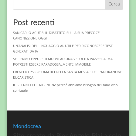
Cerca
Post recenti
SAN CARLO ACUTIS: IL DIBATTITO SULLA SUA PRECOCE
CANONIZZIONE OGGI
UN’ANALISI DEL LINGUAGGIO AI. UTILE PER RICONOSCERE TESTI
GENERATI DA IA
SEI FERMO EPPURE TI MUOVI AD UNA VELOCITÀ PAZZESCA. MA
POTRESTI ESSERE PARADOSSALMENTE IMMOBILE
I BENEFICI PSICOSOMATICI DELLA SANTA MESSA E DELL’ADORAZIONE
EUCARISTICA
IL SILENZIO CHE RIGENERA: perché abbiamo bisogno del sano ozio
spirituale
Mondocrea
Sito creato da Pier Angelo Piai a solo