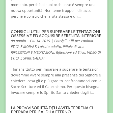
momento, perché ai suoi occhi esso é sempre una
nuova opportunitá. Non teme troppo il distacco
perché é conscio che la vita stessa é un...
CONSIGLI UTILI PER SUPERARE LE TENTAZIONI
OSSESSIVE ED ACQUISIRE SERENITÀ INTERIORE
da
admin
|
Giu 14, 2019
|
Consigli utili per l'anima
,
ETICA E MORALE
,
Laicato adulto
,
Pillole di vita
,
RIFLESSIONI E MEDITAZIONI
,
Riflessioni ed Etica
,
VIDEO DI
ETICA E SPIRITUALITA'
Innanzittutto per imparare a superare le tentazioni
dovremmo vivere sempre alla presenza del Signore e
chiederci cosa gli è più gradito, confrontandoci con le
Sacre Scritture ed il Catechismo. Per questo bisogna
invocare sempre lo Spirito Santo chiedendogli i...
LA PROVVISORIETÀ DELLA VITA TERRENA CI
PREPARA PER L’ ALDILÀ ETERNO