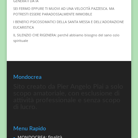
GENERATI DA IA
SEI FERMO EPPURE TI MUOVI AD UNA VELOCITÀ PAZZESCA. MA
POTRESTI ESSERE PARADOSSALMENTE IMMOBILE
I BENEFICI PSICOSOMATICI DELLA SANTA MESSA E DELL’ADORAZIONE
EUCARISTICA
IL SILENZIO CHE RIGENERA: perché abbiamo bisogno del sano ozio
spirituale
Mondocrea
Sito creato da Pier Angelo Piai a solo
scopo amatoriale, con esclusione di
attività professionale e senza scopo
di lucro.
Menu Rapido
MONDOCREA: finalità