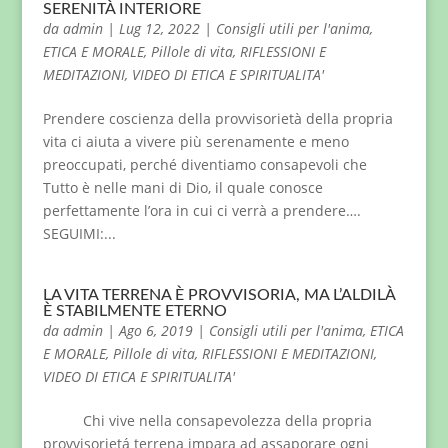
SERENITÀ INTERIORE
da
admin
|
Lug 12, 2022
|
Consigli utili per l'anima
,
ETICA E MORALE
,
Pillole di vita
,
RIFLESSIONI E
MEDITAZIONI
,
VIDEO DI ETICA E SPIRITUALITA'
Prendere coscienza della provvisorietà della propria
vita ci aiuta a vivere più serenamente e meno
preoccupati, perché diventiamo consapevoli che
Tutto è nelle mani di Dio, il quale conosce
perfettamente l’ora in cui ci verrà a prendere….
SEGUIMI:...
LA VITA TERRENA È PROVVISORIA, MA L’ALDILÀ
È STABILMENTE ETERNO
da
admin
|
Ago 6, 2019
|
Consigli utili per l'anima
,
ETICA
E MORALE
,
Pillole di vita
,
RIFLESSIONI E MEDITAZIONI
,
VIDEO DI ETICA E SPIRITUALITA'
Chi vive nella consapevolezza della propria
provvisorietá terrena impara ad assaporare ogni