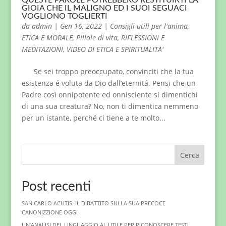
QUESTE PAROLE POTREBBERO RESTITUIRTI LA
GIOIA CHE IL MALIGNO ED I SUOI SEGUACI
VOGLIONO TOGLIERTI
da
admin
|
Gen 16, 2022
|
Consigli utili per l'anima
,
ETICA E MORALE
,
Pillole di vita
,
RIFLESSIONI E
MEDITAZIONI
,
VIDEO DI ETICA E SPIRITUALITA'
Se sei troppo preoccupato, convinciti che la tua
esistenza é voluta da Dio dall’eternitá. Pensi che un
Padre così onnipotente ed onnisciente si dimentichi
di una sua creatura? No, non ti dimentica nemmeno
per un istante, perché ci tiene a te molto...
Cerca
Post recenti
SAN CARLO ACUTIS: IL DIBATTITO SULLA SUA PRECOCE
CANONIZZIONE OGGI
UN’ANALISI DEL LINGUAGGIO AI. UTILE PER RICONOSCERE TESTI