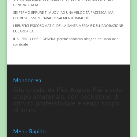
GENERATI DA IA
SEI FERMO EPPURE TI MUOVI AD UNA VELOCITÀ PAZZESCA. MA
POTRESTI ESSERE PARADOSSALMENTE IMMOBILE
I BENEFICI PSICOSOMATICI DELLA SANTA MESSA E DELL’ADORAZIONE
EUCARISTICA
IL SILENZIO CHE RIGENERA: perché abbiamo bisogno del sano ozio
spirituale
Mondocrea
Sito creato da Pier Angelo Piai a solo
scopo amatoriale, con esclusione di
attività professionale e senza scopo
di lucro.
Menu Rapido