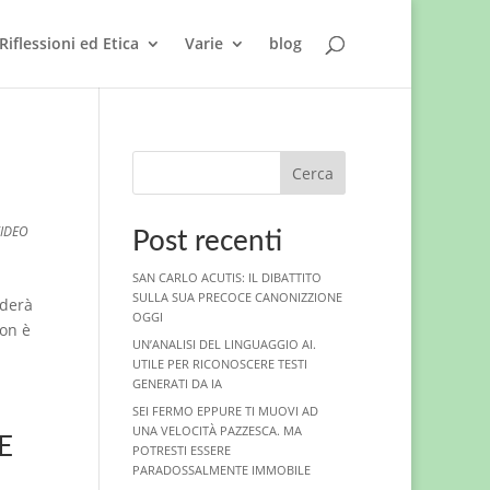
Riflessioni ed Etica
Varie
blog
Cerca
IDEO
Post recenti
SAN CARLO ACUTIS: IL DIBATTITO
SULLA SUA PRECOCE CANONIZZIONE
ederà
OGGI
non è
UN’ANALISI DEL LINGUAGGIO AI.
UTILE PER RICONOSCERE TESTI
GENERATI DA IA
SEI FERMO EPPURE TI MUOVI AD
UNA VELOCITÀ PAZZESCA. MA
E
POTRESTI ESSERE
PARADOSSALMENTE IMMOBILE