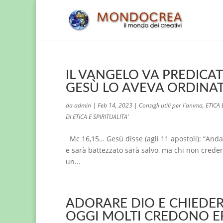
IL VANGELO VA PREDICA
GESÙ LO AVEVA ORDINA
da
admin
|
Feb 14, 2023
|
Consigli utili per l'anima
,
ETICA
DI ETICA E SPIRITUALITA'
Mc 16,15… Gesù disse (agli 11 apostoli): “Andat
e sarà battezzato sarà salvo, ma chi non creder
un...
ADORARE DIO E CHIEDER
OGGI MOLTI CREDONO 