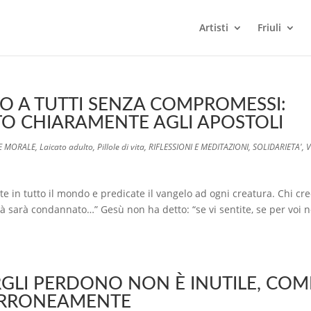
Artisti
Friuli
TO A TUTTI SENZA COMPROMESSI:
TO CHIARAMENTE AGLI APOSTOLI
 E MORALE
,
Laicato adulto
,
Pillole di vita
,
RIFLESSIONI E MEDITAZIONI
,
SOLIDARIETA'
,
V
e in tutto il mondo e predicate il vangelo ad ogni creatura. Chi cr
à sarà condannato…” Gesù non ha detto: “se vi sentite, se per voi 
GLI PERDONO NON È INUTILE, COM
ERRONEAMENTE