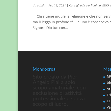
da
admin
|
Feb 12, 2021
|
Consigli utili per l'anima
,
ETICA
Chi ritiene inutile la religione e che non serv
ma li legga in profondità. Se uno è consapevol
Signore Dio tuo con...
Mondocrea
Men
MO
Sito creato da Pier
Angelo Piai a solo
bl
scopo amatoriale, con
Art
esclusione di attività
Fri
professionale e senza
ET
scopo di lucro.
Va