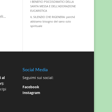
I BENEFICI PSICOSOMATICI DELLA
SANTA MESSA E DELL’ADORAZIONE
EUCARISTICA
eli…
IL SILENZIO CHE RIGENERA: perché
abbiamo bisogno del sano ozio
spirituale
Social Media
 al
Seguimi sui social:
r):
Facebook
r/pi
Instagram