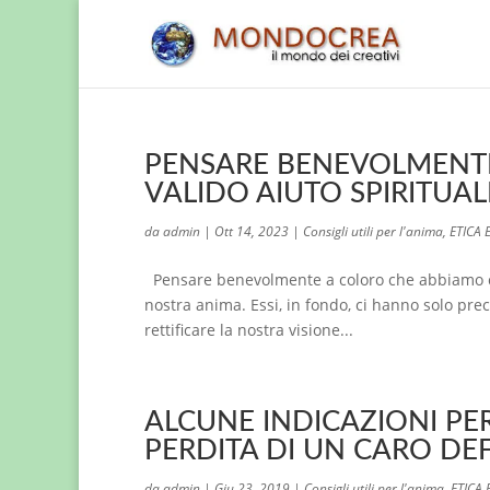
PENSARE BENEVOLMENTE 
VALIDO AIUTO SPIRITUAL
da
admin
|
Ott 14, 2023
|
Consigli utili per l'anima
,
ETICA 
Pensare benevolmente a coloro che abbiamo co
nostra anima. Essi, in fondo, ci hanno solo pr
rettificare la nostra visione...
ALCUNE INDICAZIONI PER
PERDITA DI UN CARO D
da
admin
|
Giu 23, 2019
|
Consigli utili per l'anima
,
ETICA