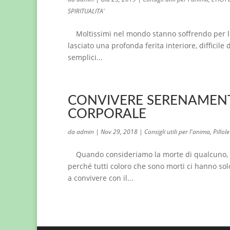
SPIRITUALITA'
Moltissimi nel mondo stanno soffrendo per la 
lasciato una profonda ferita interiore, difficil
semplici...
CONVIVERE SERENAMENT
CORPORALE
da
admin
|
Nov 29, 2018
|
Consigli utili per l'anima
,
Pillole
Quando consideriamo la morte di qualcuno, pot
perché tutti coloro che sono morti ci hanno so
a convivere con il...