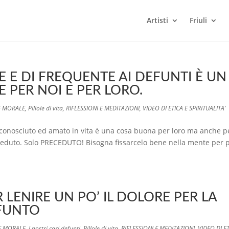
Artisti
Friuli
E DI FREQUENTE AI DEFUNTI È UN
E PER NOI E PER LORO.
E MORALE
,
Pillole di vita
,
RIFLESSIONI E MEDITAZIONI
,
VIDEO DI ETICA E SPIRITUALITA'
nosciuto ed amato in vita è una cosa buona per loro ma anche pe
eceduto. Solo PRECEDUTO! Bisogna fissarcelo bene nella mente per 
 LENIRE UN PO’ IL DOLORE PER LA
EFUNTO
 E MORALE
,
I nostri cari defunti
,
Pillole di vita
,
RIFLESSIONI E MEDITAZIONI
,
VIDEO DI ET