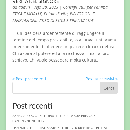
VERITÀ NEL SIGNORE
da
admin
|
Ago 30, 2023
|
Consigli utili per l'anima
,
ETICA E MORALE
,
Pillole di vita
,
RIFLESSIONI E
MEDITAZIONI
,
VIDEO DI ETICA E SPIRITUALITA'
Chi desidera ardentemente di raggiungere il
termine del tempo prestabilito, lo allunga. Chi brama
intensamente di ottenere un piacere, rimarrá deluso.
Chi aspira al potere ed alla ricchezza rimarrà loro
schiavo. Chi vuole possedere molta cultura...
« Post precedenti
Post successivi »
Cerca
Post recenti
SAN CARLO ACUTIS: IL DIBATTITO SULLA SUA PRECOCE
CANONIZZIONE OGGI
UN’ANALISI DEL LINGUAGGIO AI. UTILE PER RICONOSCERE TESTI