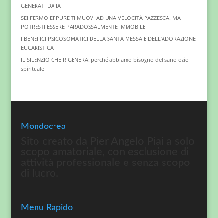
GENERATI DA IA
SEI FERMO EPPURE TI MUOVI AD UNA VELOCITÀ PAZZESCA. MA
POTRESTI ESSERE PARADOSSALMENTE IMMOBILE
I BENEFICI PSICOSOMATICI DELLA SANTA MESSA E DELL’ADORAZIONE
EUCARISTICA
IL SILENZIO CHE RIGENERA: perché abbiamo bisogno del sano ozio
spirituale
Mondocrea
Sito creato da Pier Angelo Piai a solo
scopo amatoriale, con esclusione di
attività professionale e senza scopo
di lucro.
Menu Rapido