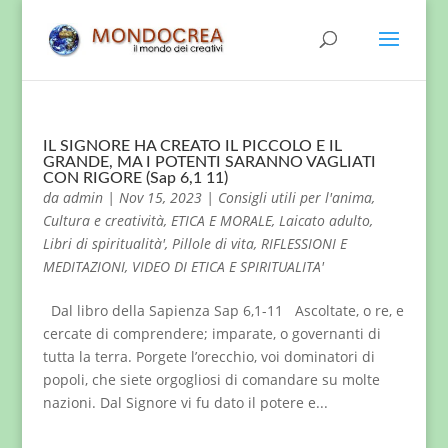
IL SIGNORE HA CREATO IL PICCOLO E IL
GRANDE, MA I POTENTI SARANNO VAGLIATI
CON RIGORE (Sap 6,1 11)
da
admin
|
Nov 15, 2023
|
Consigli utili per l'anima
,
Cultura e creatività
,
ETICA E MORALE
,
Laicato adulto
,
Libri di spiritualità'
,
Pillole di vita
,
RIFLESSIONI E
MEDITAZIONI
,
VIDEO DI ETICA E SPIRITUALITA'
Dal libro della Sapienza Sap 6,1-11 Ascoltate, o re, e
cercate di comprendere; imparate, o governanti di
tutta la terra. Porgete l’orecchio, voi dominatori di
popoli, che siete orgogliosi di comandare su molte
nazioni. Dal Signore vi fu dato il potere e...