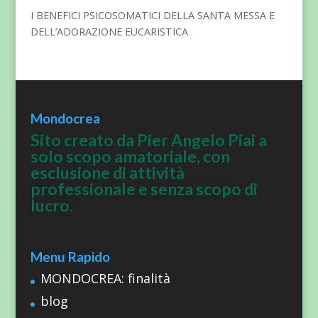
I BENEFICI PSICOSOMATICI DELLA SANTA MESSA E
DELL’ADORAZIONE EUCARISTICA
Mondocrea
Sito creato da Pier Angelo Piai a
solo scopo amatoriale, con
esclusione di attività
professionale e senza scopo di
lucro.
Menu Rapido
MONDOCREA: finalità
blog