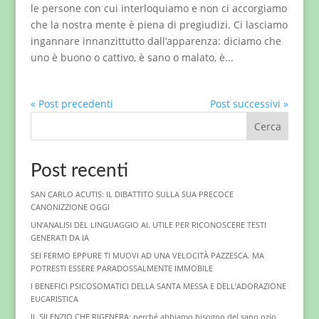
le persone con cui interloquiamo e non ci accorgiamo
che la nostra mente è piena di pregiudizi. Ci lasciamo
ingannare innanzittutto dall’apparenza: diciamo che
uno è buono o cattivo, è sano o malato, è...
« Post precedenti
Post successivi »
Cerca
Post recenti
SAN CARLO ACUTIS: IL DIBATTITO SULLA SUA PRECOCE
CANONIZZIONE OGGI
UN’ANALISI DEL LINGUAGGIO AI. UTILE PER RICONOSCERE TESTI
GENERATI DA IA
SEI FERMO EPPURE TI MUOVI AD UNA VELOCITÀ PAZZESCA. MA
POTRESTI ESSERE PARADOSSALMENTE IMMOBILE
I BENEFICI PSICOSOMATICI DELLA SANTA MESSA E DELL’ADORAZIONE
EUCARISTICA
IL SILENZIO CHE RIGENERA: perché abbiamo bisogno del sano ozio