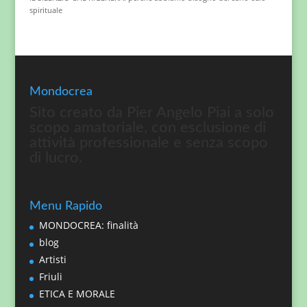
spirituale
Mondocrea
Sito creato da Pier Angelo Piai a solo
scopo amatoriale, con esclusione di
attività professionale e senza scopo
di lucro.
Menu Rapido
MONDOCREA: finalità
blog
Artisti
Friuli
ETICA E MORALE