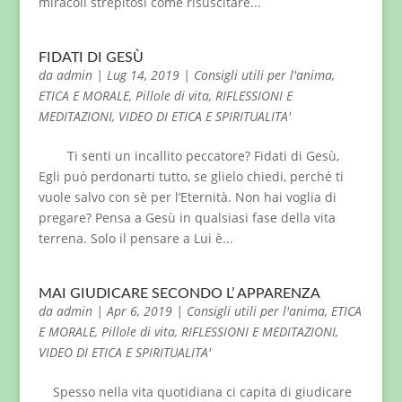
miracoli strepitosi come risuscitare...
FIDATI DI GESÙ
da
admin
|
Lug 14, 2019
|
Consigli utili per l'anima
,
ETICA E MORALE
,
Pillole di vita
,
RIFLESSIONI E
MEDITAZIONI
,
VIDEO DI ETICA E SPIRITUALITA'
Ti senti un incallito peccatore? Fidati di Gesù,
Egli può perdonarti tutto, se glielo chiedi, perché ti
vuole salvo con sè per l’Eternità. Non hai voglia di
pregare? Pensa a Gesù in qualsiasi fase della vita
terrena. Solo il pensare a Lui è...
MAI GIUDICARE SECONDO L’ APPARENZA
da
admin
|
Apr 6, 2019
|
Consigli utili per l'anima
,
ETICA
E MORALE
,
Pillole di vita
,
RIFLESSIONI E MEDITAZIONI
,
VIDEO DI ETICA E SPIRITUALITA'
Spesso nella vita quotidiana ci capita di giudicare