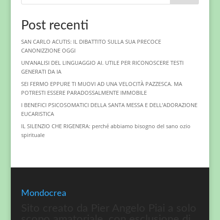
Post recenti
SAN CARLO ACUTIS: IL DIBATTITO SULLA SUA PRECOCE
CANONIZZIONE OGGI
UN’ANALISI DEL LINGUAGGIO AI. UTILE PER RICONOSCERE TESTI
GENERATI DA IA
SEI FERMO EPPURE TI MUOVI AD UNA VELOCITÀ PAZZESCA. MA
POTRESTI ESSERE PARADOSSALMENTE IMMOBILE
I BENEFICI PSICOSOMATICI DELLA SANTA MESSA E DELL’ADORAZIONE
EUCARISTICA
IL SILENZIO CHE RIGENERA: perché abbiamo bisogno del sano ozio
spirituale
Mondocrea
Sito creato da Pier Angelo Piai a solo
scopo amatoriale, con esclusione di