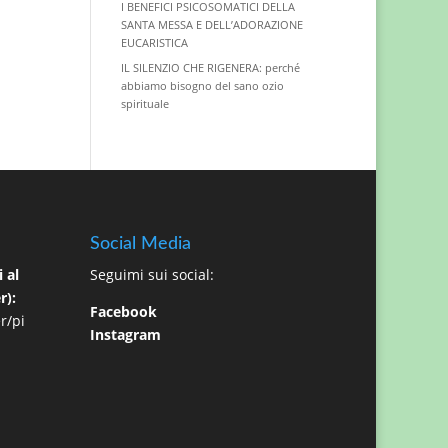
I BENEFICI PSICOSOMATICI DELLA
SANTA MESSA E DELL’ADORAZIONE
EUCARISTICA
IL SILENZIO CHE RIGENERA: perché
abbiamo bisogno del sano ozio
spirituale
Social Media
 al
Seguimi sui social:
r):
Facebook
r/pi
Instagram