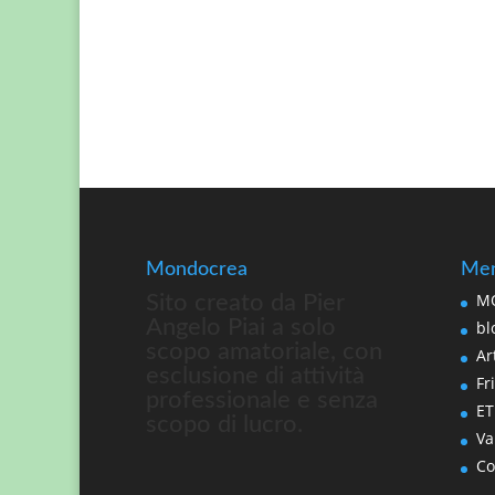
Mondocrea
Men
MO
Sito creato da Pier
Angelo Piai a solo
bl
scopo amatoriale, con
Art
esclusione di attività
Fri
professionale e senza
ET
scopo di lucro.
Va
Co