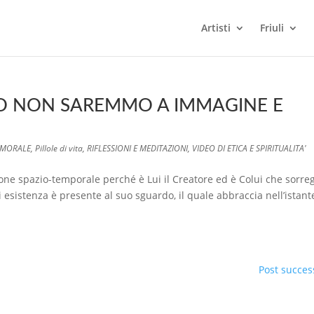
Artisti
Friuli
RIO NON SAREMMO A IMMAGINE E
E MORALE
,
Pillole di vita
,
RIFLESSIONI E MEDITAZIONI
,
VIDEO DI ETICA E SPIRITUALITA'
e spazio-temporale perché è Lui il Creatore ed è Colui che sorre
ni esistenza è presente al suo sguardo, il quale abbraccia nell’istant
Post success