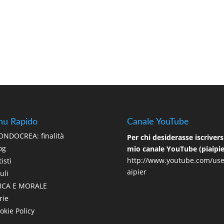
u Rapido
Canale YouTube
NDOCREA: finalità
Per chi desiderasse iscriversi
og
mio canale YouTube (piaipie
http://www.youtube.com/use
isti
aipier
uli
ICA E MORALE
rie
okie Policy