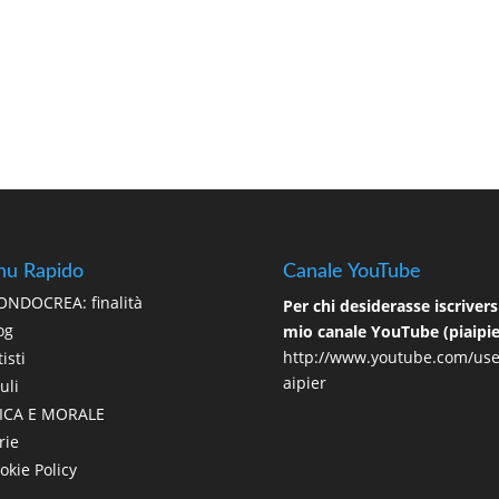
u Rapido
Canale YouTube
NDOCREA: finalità
Per chi desiderasse iscriversi
og
mio canale YouTube (piaipie
http://www.youtube.com/use
isti
aipier
uli
ICA E MORALE
rie
okie Policy