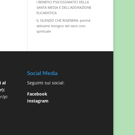
I BENEFICI PSICOSOMATICI DELLA
SANTA MESSA E DELL’ADORAZIONE
EUCARISTICA
IL SILENZIO CHE RIGENERA: perché
abbiamo bisogno del sano ozio
spirituale
Social Media
 al
Seguimi sui social:
r):
Facebook
r/pi
Instagram