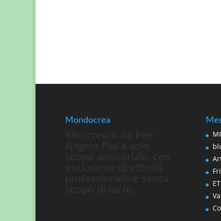
Mondocrea
Men
MO
Sito creato da Pier
Angelo Piai a solo
bl
scopo amatoriale, con
Art
esclusione di attività
Fri
professionale e senza
ET
scopo di lucro.
Va
Co