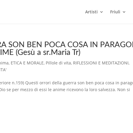
Artisti
Friuli
RA SON BEN POCA COSA IN PARAG
E (Gesù a sr.Maria Tr)
anima
,
ETICA E MORALE
,
Pillole di vita
,
RIFLESSIONI E MEDITAZIONI
,
ITA'
eriore n.159) Questi orrori della guerra son ben poca cosa in para
Dio se per mezzo di essi le anime ricevono la loro salvezza. Non si