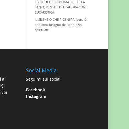
I BENEFICI PSICOSOMATICI DELLA
SANTA MESSA E DELL’ADORAZIONE
EUCARISTICA
IL SILENZIO CHE RIGENERA: perché
abbiamo bisogno del sano ozio
spirituale
Social Media
 al
Seguimi sui social:
r):
Facebook
r/pi
Instagram