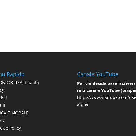
u Rapido
Canale YouTube
NDOCREA: finalità
Per chi desiderasse iscriversi
og
mio canale YouTube (piaipie
http://www.youtube.com/use
isti
aipier
uli
ICA E MORALE
rie
okie Policy