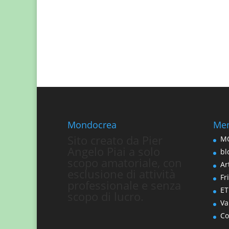
Mondocrea
Men
Sito creato da Pier
MO
Angelo Piai a solo
bl
scopo amatoriale, con
Art
esclusione di attività
Fri
professionale e senza
ET
scopo di lucro.
Va
Co