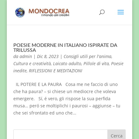
POESIE MODERNE IN ITALIANO ISPIRATE DA
TRILUSSA
da
admin
|
Dic 8, 2023
|
Consigli utili per l'anima
,
Cultura e creatività
,
Laicato adulto
,
Pillole di vita
,
Poesie
inedite
,
RIFLESSIONI E MEDITAZIONI
IL POTERE E LA PAURA Cosa me ne faccio di uno
che ha paura? – si chiese un mediocre che voleva
emergere. Sí, é vero, gli rispose la sua perfida
musa… peró se moltiplichi i paurosi – aggiunse – tu
che sei sfrontato ed uno che...
Cerca