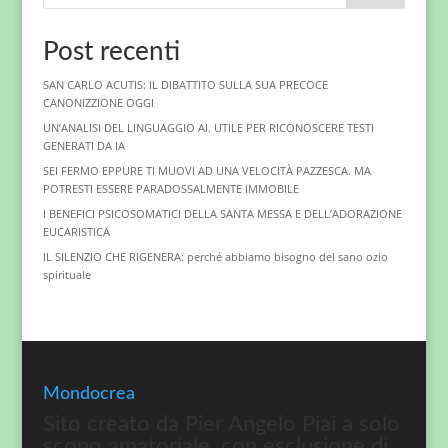
Post recenti
SAN CARLO ACUTIS: IL DIBATTITO SULLA SUA PRECOCE
CANONIZZIONE OGGI
UN’ANALISI DEL LINGUAGGIO AI. UTILE PER RICONOSCERE TESTI
GENERATI DA IA
SEI FERMO EPPURE TI MUOVI AD UNA VELOCITÀ PAZZESCA. MA
POTRESTI ESSERE PARADOSSALMENTE IMMOBILE
I BENEFICI PSICOSOMATICI DELLA SANTA MESSA E DELL’ADORAZIONE
EUCARISTICA
IL SILENZIO CHE RIGENERA: perché abbiamo bisogno del sano ozio
spirituale
Mondocrea
Sito creato da Pier Angelo Piai a solo
scopo amatoriale, con esclusione di