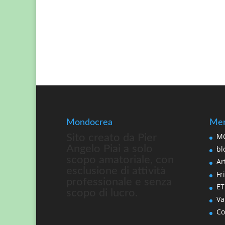
Mondocrea
Men
MO
Sito creato da Pier
Angelo Piai a solo
bl
scopo amatoriale, con
Art
esclusione di attività
Fri
professionale e senza
ET
scopo di lucro.
Va
Co