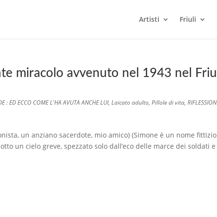
Artisti
Friuli
te miracolo avvenuto nel 1943 nel Friu
DE : ED ECCO COME L'HA AVUTA ANCHE LUI
,
Laicato adulto
,
Pillole di vita
,
RIFLESSIONI
nista, un anziano sacerdote, mio amico) (Simone è un nome fittizio
 sotto un cielo greve, spezzato solo dall’eco delle marce dei soldati e