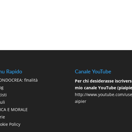
u Rapido
Canale YouTube
NDOCREA: finalità
Per chi desiderasse iscriversi
og
mio canale YouTube (piaipie
http://www.youtube.com/use
isti
aipier
uli
ICA E MORALE
rie
okie Policy