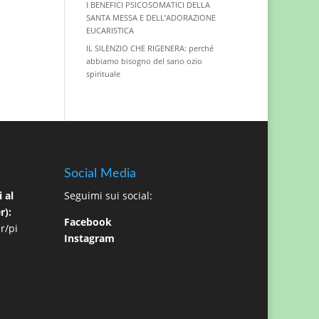
I BENEFICI PSICOSOMATICI DELLA
SANTA MESSA E DELL’ADORAZIONE
EUCARISTICA
IL SILENZIO CHE RIGENERA: perché
abbiamo bisogno del sano ozio
spirituale
Social Media
 al
Seguimi sui social:
r):
Facebook
r/pi
Instagram