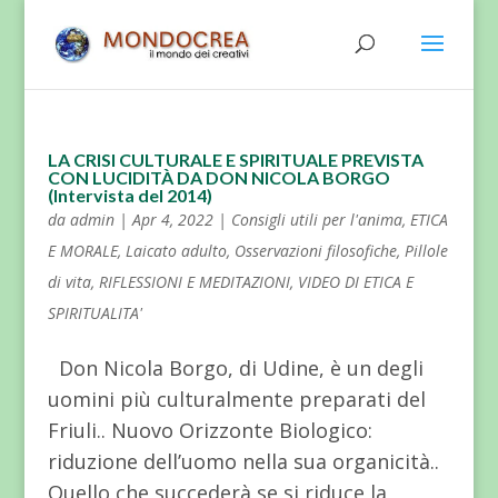
LA CRISI CULTURALE E SPIRITUALE PREVISTA
CON LUCIDITÀ DA DON NICOLA BORGO
(Intervista del 2014)
da
admin
|
Apr 4, 2022
|
Consigli utili per l'anima
,
ETICA
E MORALE
,
Laicato adulto
,
Osservazioni filosofiche
,
Pillole
di vita
,
RIFLESSIONI E MEDITAZIONI
,
VIDEO DI ETICA E
SPIRITUALITA'
Don Nicola Borgo, di Udine, è un degli
uomini più culturalmente preparati del
Friuli.. Nuovo Orizzonte Biologico:
riduzione dell’uomo nella sua organicità..
Quello che succederà se si riduce la