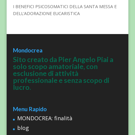
I BENEFICI PSICOSOMATICI DELLA SANTA MESSA E
DELL’ADORAZIONE EUCARISTICA
Mondocrea
Sito creato da Pier Angelo Piai a
solo scopo amatoriale, con
esclusione di attività
professionale e senza scopo di
lucro.
Menu Rapido
MONDOCREA: finalità
blog