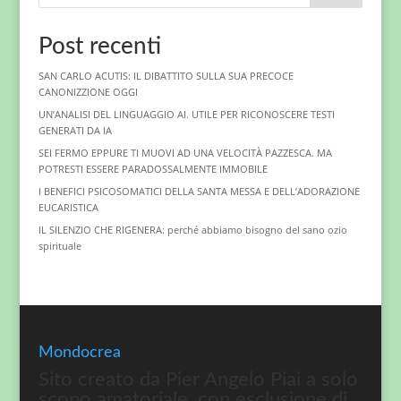
Post recenti
SAN CARLO ACUTIS: IL DIBATTITO SULLA SUA PRECOCE
CANONIZZIONE OGGI
UN’ANALISI DEL LINGUAGGIO AI. UTILE PER RICONOSCERE TESTI
GENERATI DA IA
SEI FERMO EPPURE TI MUOVI AD UNA VELOCITÀ PAZZESCA. MA
POTRESTI ESSERE PARADOSSALMENTE IMMOBILE
I BENEFICI PSICOSOMATICI DELLA SANTA MESSA E DELL’ADORAZIONE
EUCARISTICA
IL SILENZIO CHE RIGENERA: perché abbiamo bisogno del sano ozio
spirituale
Mondocrea
Sito creato da Pier Angelo Piai a solo
scopo amatoriale, con esclusione di