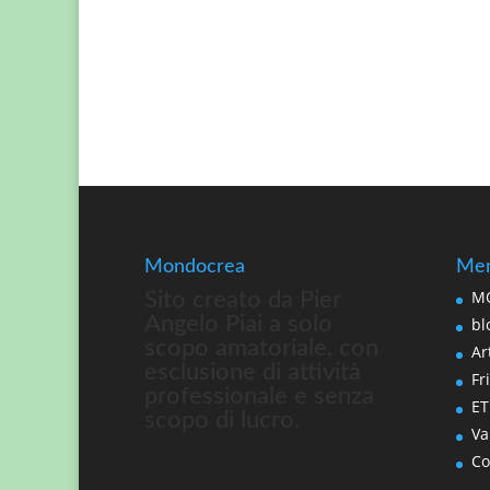
Mondocrea
Men
MO
Sito creato da Pier
Angelo Piai a solo
bl
scopo amatoriale, con
Art
esclusione di attività
Fri
professionale e senza
ET
scopo di lucro.
Va
Co