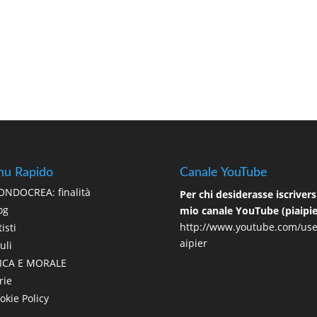
u Rapido
Canale YouTube
NDOCREA: finalità
Per chi desiderasse iscriversi
og
mio canale YouTube (piaipie
http://www.youtube.com/use
isti
aipier
uli
ICA E MORALE
rie
okie Policy