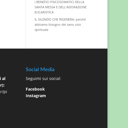
I BENEFICI PSICOSOMATICI DELLA
SANTA MESSA E DELL’ADORAZIONE
EUCARISTICA
IL SILENZIO CHE RIGENERA: perché
abbiamo bisogno del sano ozio
spirituale
Social Media
 al
Seguimi sui social:
r):
Facebook
r/pi
Instagram