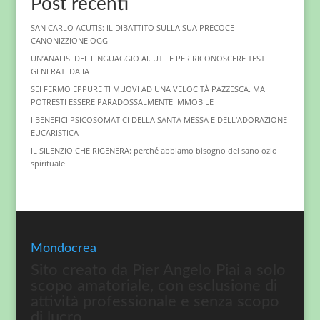
Post recenti
SAN CARLO ACUTIS: IL DIBATTITO SULLA SUA PRECOCE
CANONIZZIONE OGGI
UN’ANALISI DEL LINGUAGGIO AI. UTILE PER RICONOSCERE TESTI
GENERATI DA IA
SEI FERMO EPPURE TI MUOVI AD UNA VELOCITÀ PAZZESCA. MA
POTRESTI ESSERE PARADOSSALMENTE IMMOBILE
I BENEFICI PSICOSOMATICI DELLA SANTA MESSA E DELL’ADORAZIONE
EUCARISTICA
IL SILENZIO CHE RIGENERA: perché abbiamo bisogno del sano ozio
spirituale
Mondocrea
Sito creato da Pier Angelo Piai a solo
scopo amatoriale, con esclusione di
attività professionale e senza scopo
di lucro.