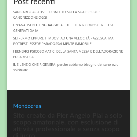
Post recenti
SAN CARLO ACUTIS: IL DIBATTITO SULLA SUA PRECOCE
CANONIZZIONE OGGI
UN’ANALISI DEL LINGUAGGIO AI. UTILE PER RICONOSCERE TESTI
GENERATI DA IA
SEI FERMO EPPURE TI MUOVI AD UNA VELOCITÀ PAZZESCA. MA
POTRESTI ESSERE PARADOSSALMENTE IMMOBILE
I BENEFICI PSICOSOMATICI DELLA SANTA MESSA E DELL’ADORAZIONE
EUCARISTICA
IL SILENZIO CHE RIGENERA: perché abbiamo bisogno del sano ozio
spirituale
Mondocrea
Sito creato da Pier Angelo Piai a solo
scopo amatoriale, con esclusione di
attività professionale e senza scopo
di lucro.