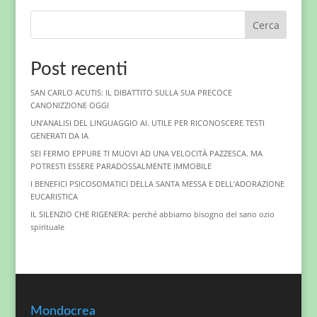
Cerca
Post recenti
SAN CARLO ACUTIS: IL DIBATTITO SULLA SUA PRECOCE
CANONIZZIONE OGGI
UN’ANALISI DEL LINGUAGGIO AI. UTILE PER RICONOSCERE TESTI
GENERATI DA IA
SEI FERMO EPPURE TI MUOVI AD UNA VELOCITÀ PAZZESCA. MA
POTRESTI ESSERE PARADOSSALMENTE IMMOBILE
I BENEFICI PSICOSOMATICI DELLA SANTA MESSA E DELL’ADORAZIONE
EUCARISTICA
IL SILENZIO CHE RIGENERA: perché abbiamo bisogno del sano ozio
spirituale
Mondocrea