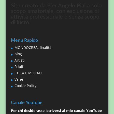
Sito creato da Pier Angelo Piai a solo
scopo amatoriale, con esclusione di
attività professionale e senza scopo
di lucro.
Menu Rapido
MONDOCREA: finalità
blog
Artisti
Friuli
ETICA E MORALE
Varie
Cookie Policy
Canale YouTube
Per chi desiderasse iscriversi al mio canale YouTube