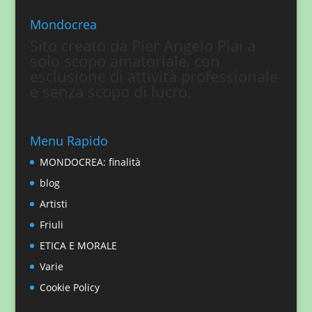
Mondocrea
Sito creato da Pier Angelo Piai a
solo scopo amatoriale, con
esclusione di attività professionale
e senza scopo di lucro.
Menu Rapido
MONDOCREA: finalità
blog
Artisti
Friuli
ETICA E MORALE
Varie
Cookie Policy