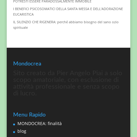
POTRESTI ESSERE PARADOSSALMENTE IMMOBILE
I BENEFICI PSICOSOMATICI DELLA SANTA MESSA E DELL’ADORAZIONE
EUCARISTICA
IL SILENZIO CHE RIGENERA: perché abbiamo bisogno del sano ozio
spirituale
Mondocrea
Sito creato da Pier Angelo Piai a solo
scopo amatoriale, con esclusione di
attività professionale e senza scopo
di lucro.
Menu Rapido
MONDOCREA: finalità
blog