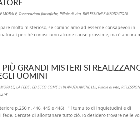
EATORE
 E MORALE
,
Osservazioni filosofiche
,
Pillole di vita
,
RIFLESSIONI E MEDITAZIONI
are molto misterioso, se cominciamo ad esserne consapevoli in
i naturali perché conosciamo alcune cause prossime, ma è ancora 
I PIÙ GRANDI MISTERI SI REALIZZAN
EGLI UOMINI
E MORALE
,
LA FEDE : ED ECCO COME L'HA AVUTA ANCHE LUI
,
Pillole di vita
,
RIFLESSION
LITA'
eriore p.250 n. 446, 445 e 446) “Il tumulto di inquietudini e di
 fede. Cercate di allontanare tutto ciò. Io desidero trovare nelle vo