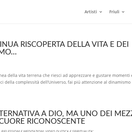
Artisti
Friuli
INUA RISCOPERTA DELLA VITA E DEI
AMO…
nea della vita terrena che riesci ad apprezzare e gustare momenti 
sci della complessità dell’Universo, fai piú attenzione al dinamismo
TERNATIVA A DIO, MA UNO DEI MEZ
O CUORE RICONOSCENTE
,
RIFLESSIONI E MEDITAZIONI
,
VIDEO DI ETICA E SPIRITUALITA'