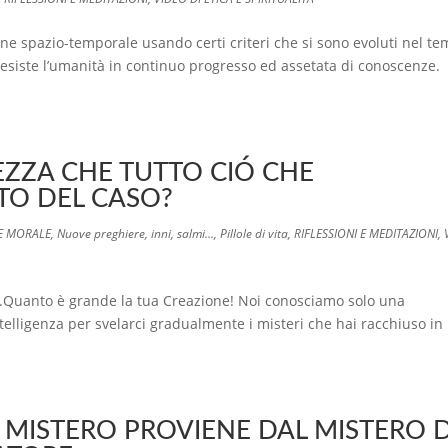
e spazio-temporale usando certi criteri che si sono evoluti nel te
esiste l’umanità in continuo progresso ed assetata di conoscenze.
EZZA CHE TUTTO CIÓ CHE
TTO DEL CASO?
 E MORALE
,
Nuove preghiere, inni, salmi...
,
Pillole di vita
,
RIFLESSIONI E MEDITAZIONI
,
Quanto è grande la tua Creazione! Noi conosciamo solo una
ntelligenza per svelarci gradualmente i misteri che hai racchiuso in
I MISTERO PROVIENE DAL MISTERO D