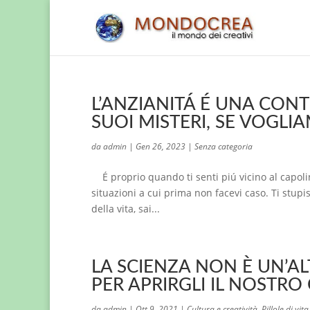
L’ANZIANITÁ É UNA CONT
SUOI MISTERI, SE VOGLI
da
admin
|
Gen 26, 2023
|
Senza categoria
É proprio quando ti senti piú vicino al capoli
situazioni a cui prima non facevi caso. Ti stupi
della vita, sai...
LA SCIENZA NON È UN’AL
PER APRIRGLI IL NOSTR
da
admin
|
Ott 9, 2021
|
Cultura e creatività
,
Pillole di vita