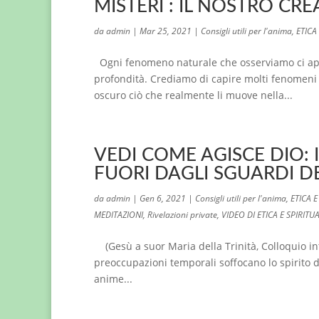
MISTERI : IL NOSTRO CR
da
admin
|
Mar 25, 2021
|
Consigli utili per l'anima
,
ETICA
Ogni fenomeno naturale che osserviamo ci app
profondità. Crediamo di capire molti fenomen
oscuro ciò che realmente li muove nella...
VEDI COME AGISCE DIO: 
FUORI DAGLI SGUARDI D
da
admin
|
Gen 6, 2021
|
Consigli utili per l'anima
,
ETICA 
MEDITAZIONI
,
Rivelazioni private
,
VIDEO DI ETICA E SPIRITUA
(Gesù a suor Maria della Trinità, Colloquio int
preoccupazioni temporali soffocano lo spirito di
anime...