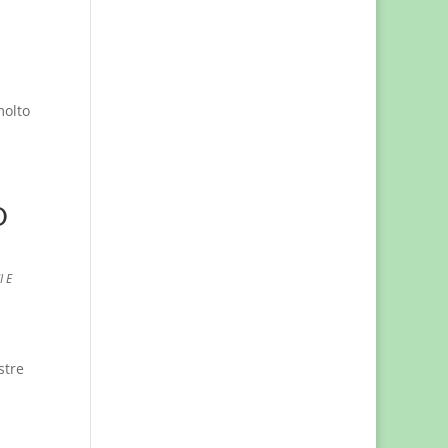
molto
O
I E
stre