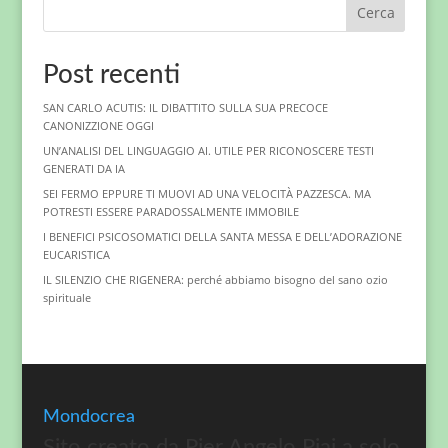
Cerca
Post recenti
SAN CARLO ACUTIS: IL DIBATTITO SULLA SUA PRECOCE
CANONIZZIONE OGGI
UN’ANALISI DEL LINGUAGGIO AI. UTILE PER RICONOSCERE TESTI
GENERATI DA IA
SEI FERMO EPPURE TI MUOVI AD UNA VELOCITÀ PAZZESCA. MA
POTRESTI ESSERE PARADOSSALMENTE IMMOBILE
I BENEFICI PSICOSOMATICI DELLA SANTA MESSA E DELL’ADORAZIONE
EUCARISTICA
IL SILENZIO CHE RIGENERA: perché abbiamo bisogno del sano ozio
spirituale
Mondocrea
Sito creato da Pier Angelo Piai a solo