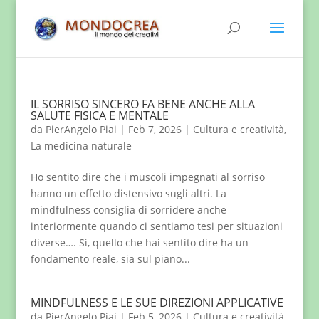
IL SORRISO SINCERO FA BENE ANCHE ALLA
SALUTE FISICA E MENTALE
da
PierAngelo Piai
|
Feb 7, 2026
|
Cultura e creatività
,
La medicina naturale
Ho sentito dire che i muscoli impegnati al sorriso
hanno un effetto distensivo sugli altri. La
mindfulness consiglia di sorridere anche
interiormente quando ci sentiamo tesi per situazioni
diverse…. Sì, quello che hai sentito dire ha un
fondamento reale, sia sul piano...
MINDFULNESS E LE SUE DIREZIONI APPLICATIVE
da
PierAngelo Piai
|
Feb 5, 2026
|
Cultura e creatività
,