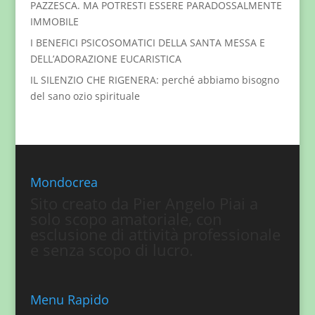
PAZZESCA. MA POTRESTI ESSERE PARADOSSALMENTE
IMMOBILE
I BENEFICI PSICOSOMATICI DELLA SANTA MESSA E
DELL’ADORAZIONE EUCARISTICA
IL SILENZIO CHE RIGENERA: perché abbiamo bisogno
del sano ozio spirituale
Mondocrea
Sito creato da Pier Angelo Piai a
solo scopo amatoriale, con
esclusione di attività professionale
e senza scopo di lucro.
Menu Rapido