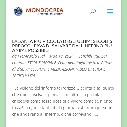
LA SANTA PIÙ PICCOLA DEGLI ULTIMI SECOLI SI
PREOCCUPAVA DI SALVARE DALL’INFERNO PIÙ
ANIME POSSIBILI
da
PierAngelo Piai
|
Mag 18, 2024
|
Consigli utili per
l'anima
,
ETICA E MORALE
,
Fenomenologia mistica
,
Pillole
di vita
,
RIFLESSIONI E MEDITAZIONI
,
VIDEO DI ETICA E
SPIRITUALITA'
La visione dell’inferno terrorizzò Giacinta a tal punto
che non riusciva a pensare ad altro. La piccola si
chiedeva come fosse possibile vivere come se niente
fosse! In ogni istante della giornata vi erano persone
che andavano all’inferno, o che correvano il...