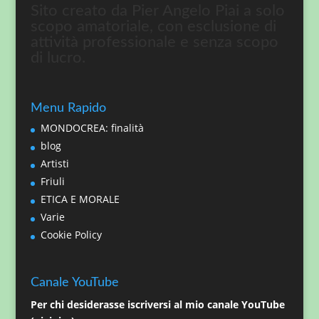
Sito creato da Pier Angelo Piai a solo
scopo amatoriale, con esclusione di
attività professionale e senza scopo
di lucro.
Menu Rapido
MONDOCREA: finalità
blog
Artisti
Friuli
ETICA E MORALE
Varie
Cookie Policy
Canale YouTube
Per chi desiderasse iscriversi al mio canale YouTube