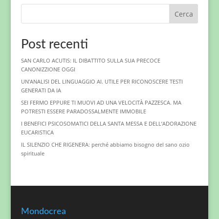
Cerca
Post recenti
SAN CARLO ACUTIS: IL DIBATTITO SULLA SUA PRECOCE
CANONIZZIONE OGGI
UN’ANALISI DEL LINGUAGGIO AI. UTILE PER RICONOSCERE TESTI
GENERATI DA IA
SEI FERMO EPPURE TI MUOVI AD UNA VELOCITÀ PAZZESCA. MA
POTRESTI ESSERE PARADOSSALMENTE IMMOBILE
I BENEFICI PSICOSOMATICI DELLA SANTA MESSA E DELL’ADORAZIONE
EUCARISTICA
IL SILENZIO CHE RIGENERA: perché abbiamo bisogno del sano ozio
spirituale
Mondocrea