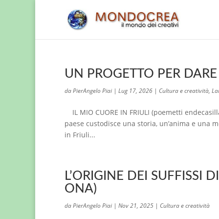
UN PROGETTO PER DARE V
da
PierAngelo Piai
|
Lug 17, 2026
|
Cultura e creatività
,
La
IL MIO CUORE IN FRIULI (poemetti endecasillabi
paese custodisce una storia, un’anima e una m
in Friuli...
L’ORIGINE DEI SUFFISSI 
ONA)
da
PierAngelo Piai
|
Nov 21, 2025
|
Cultura e creatività