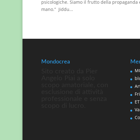
psicologiche. Siamo il frutto della propaganda 
mano.” Jiddu...
Mondocrea
Men
MO
Sito creato da Pier
Angelo Piai a solo
bl
scopo amatoriale, con
Art
esclusione di attività
Fri
professionale e senza
ET
scopo di lucro.
Va
Co