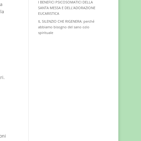
I BENEFICI PSICOSOMATICI DELLA
 a
SANTA MESSA E DELL’ADORAZIONE
 la
EUCARISTICA
IL SILENZIO CHE RIGENERA: perché
abbiamo bisogno del sano ozio
spirituale
ri.
oni