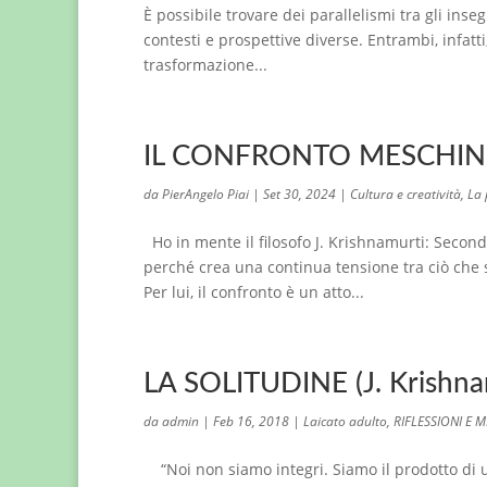
È possibile trovare dei parallelismi tra gli in
contesti e prospettive diverse. Entrambi, infatti,
trasformazione...
IL CONFRONTO MESCHINO 
da
PierAngelo Piai
|
Set 30, 2024
|
Cultura e creatività
,
La 
Ho in mente il filosofo J. Krishnamurti: Second
perché crea una continua tensione tra ciò che s
Per lui, il confronto è un atto...
LA SOLITUDINE (J. Krishna
da
admin
|
Feb 16, 2018
|
Laicato adulto
,
RIFLESSIONI E 
“Noi non siamo integri. Siamo il prodotto di un