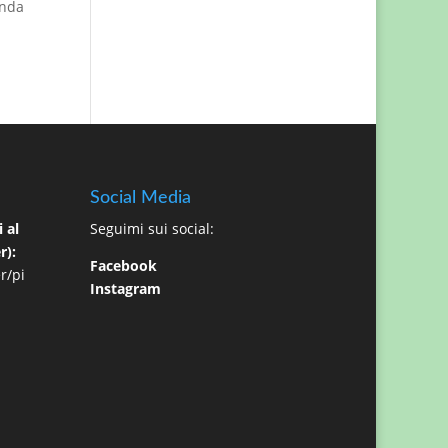
onda
Social Media
 al
Seguimi sui social:
r):
Facebook
r/pi
Instagram