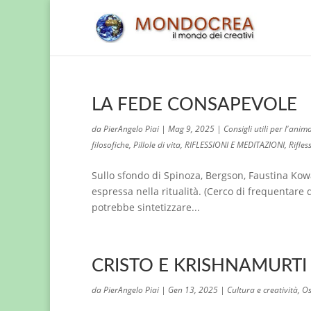
LA FEDE CONSAPEVOLE
da
PierAngelo Piai
|
Mag 9, 2025
|
Consigli utili per l'anim
filosofiche
,
Pillole di vita
,
RIFLESSIONI E MEDITAZIONI
,
Rifles
Sullo sfondo di Spinoza, Bergson, Faustina Kow
espressa nella ritualità. (Cerco di frequentar
potrebbe sintetizzare...
CRISTO E KRISHNAMURTI (p
da
PierAngelo Piai
|
Gen 13, 2025
|
Cultura e creatività
,
Os