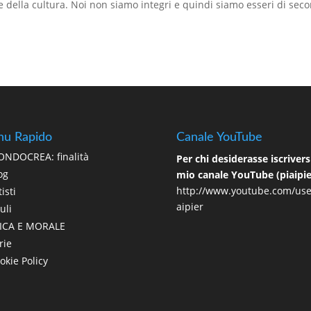
e della cultura. Noi non siamo integri e quindi siamo esseri di sec
u Rapido
Canale YouTube
NDOCREA: finalità
Per chi desiderasse iscriversi
og
mio canale YouTube (piaipie
http://www.youtube.com/use
isti
aipier
uli
ICA E MORALE
rie
okie Policy