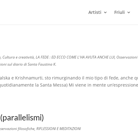
Artisti
Friuli
a
,
Cultura e creatività
,
LA FEDE : ED ECCO COME L'HA AVUTA ANCHE LUI
,
Osservazioni
sioni sul diario di Santa Faustina K.
alska e Krishnamurti, sto rimurginando il mio tipo di fede, anche q
e quotidianamente la Santa Messa) Mi viene in mente un’espression
arallelismi)
servazioni filosofiche
,
RIFLESSIONI E MEDITAZIONI