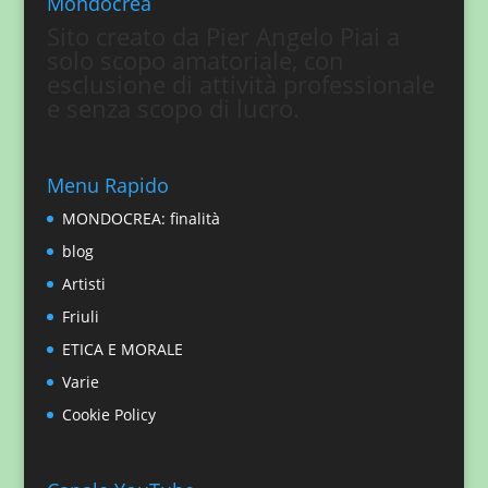
Mondocrea
Sito creato da Pier Angelo Piai a
solo scopo amatoriale, con
esclusione di attività professionale
e senza scopo di lucro.
Menu Rapido
MONDOCREA: finalità
blog
Artisti
Friuli
ETICA E MORALE
Varie
Cookie Policy