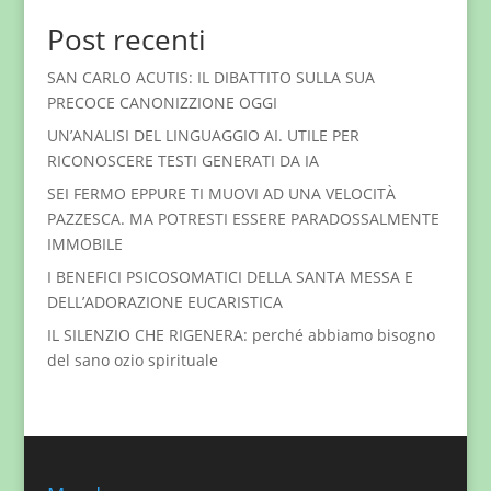
Post recenti
SAN CARLO ACUTIS: IL DIBATTITO SULLA SUA
PRECOCE CANONIZZIONE OGGI
UN’ANALISI DEL LINGUAGGIO AI. UTILE PER
RICONOSCERE TESTI GENERATI DA IA
SEI FERMO EPPURE TI MUOVI AD UNA VELOCITÀ
PAZZESCA. MA POTRESTI ESSERE PARADOSSALMENTE
IMMOBILE
I BENEFICI PSICOSOMATICI DELLA SANTA MESSA E
DELL’ADORAZIONE EUCARISTICA
IL SILENZIO CHE RIGENERA: perché abbiamo bisogno
del sano ozio spirituale