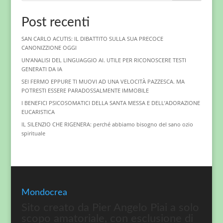
Post recenti
SAN CARLO ACUTIS: IL DIBATTITO SULLA SUA PRECOCE
CANONIZZIONE OGGI
UN’ANALISI DEL LINGUAGGIO AI. UTILE PER RICONOSCERE TESTI
GENERATI DA IA
SEI FERMO EPPURE TI MUOVI AD UNA VELOCITÀ PAZZESCA. MA
POTRESTI ESSERE PARADOSSALMENTE IMMOBILE
I BENEFICI PSICOSOMATICI DELLA SANTA MESSA E DELL’ADORAZIONE
EUCARISTICA
IL SILENZIO CHE RIGENERA: perché abbiamo bisogno del sano ozio
spirituale
Mondocrea
Sito creato da Pier Angelo Piai a solo
scopo amatoriale, con esclusione di