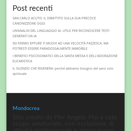
Post recenti
SAN CARLO ACUTIS: IL DIBATTITO SULLA SUA PRECOCE
CANONIZZIONE OGGI
UN’ANALISI DEL LINGUAGGIO AI. UTILE PER RICONOSCERE TESTI
GENERATI DA IA
SEI FERMO EPPURE TI MUOVI AD UNA VELOCITÀ PAZZESCA. MA
POTRESTI ESSERE PARADOSSALMENTE IMMOBILE
I BENEFICI PSICOSOMATICI DELLA SANTA MESSA E DELL’ADORAZIONE
EUCARISTICA
IL SILENZIO CHE RIGENERA: perché abbiamo bisogno del sano ozio
spirituale
Mondocrea
Sito creato da Pier Angelo Piai a solo
scopo amatoriale, con esclusione di
attività professionale e senza scopo