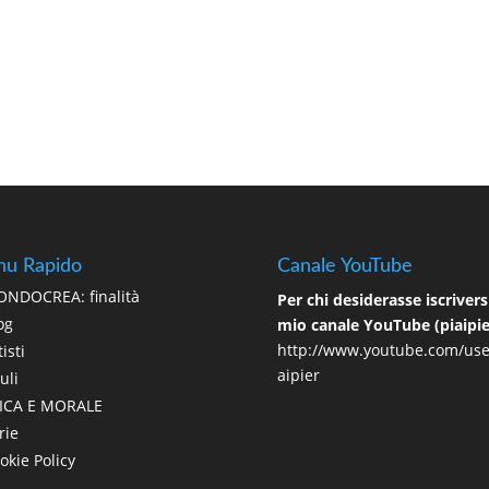
u Rapido
Canale YouTube
NDOCREA: finalità
Per chi desiderasse iscriversi
og
mio canale YouTube (piaipie
http://www.youtube.com/use
isti
aipier
uli
ICA E MORALE
rie
okie Policy