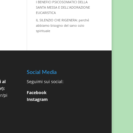
I BENEFICI PSICOSOMATICI DELLA
SANTA MESSA E DELL’ADORAZIONE
EUCARISTICA
IL SILENZIO CHE RIGENERA: perché
abbiamo bisogno del sano ozio
spirituale
Social Media
 al
Seguimi sui social:
r):
Facebook
r/pi
Instagram