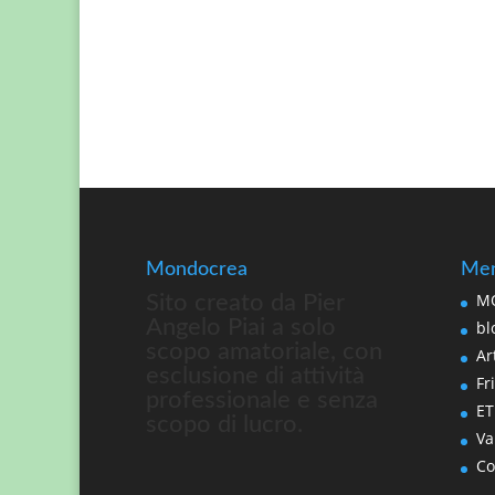
Mondocrea
Men
MO
Sito creato da Pier
Angelo Piai a solo
bl
scopo amatoriale, con
Art
esclusione di attività
Fri
professionale e senza
ET
scopo di lucro.
Va
Co