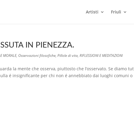
Artisti
Friuli
ISSUTA IN PIENEZZA.
 E MORALE
,
Osservazioni filosofiche
,
Pillole di vita
,
RIFLESSIONI E MEDITAZIONI
rda la mente che osserva, piuttosto che l’osservato. Se diamo tut
ulla é insignificante per chi non é annebbiato dai luoghi comuni o