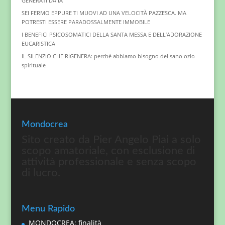
GENERATI DA IA
SEI FERMO EPPURE TI MUOVI AD UNA VELOCITÀ PAZZESCA. MA
POTRESTI ESSERE PARADOSSALMENTE IMMOBILE
I BENEFICI PSICOSOMATICI DELLA SANTA MESSA E DELL’ADORAZIONE
EUCARISTICA
IL SILENZIO CHE RIGENERA: perché abbiamo bisogno del sano ozio
spirituale
Mondocrea
Sito creato da Pier Angelo Piai a solo
scopo amatoriale, con esclusione di
attività professionale e senza scopo
di lucro.
Menu Rapido
MONDOCREA: finalità