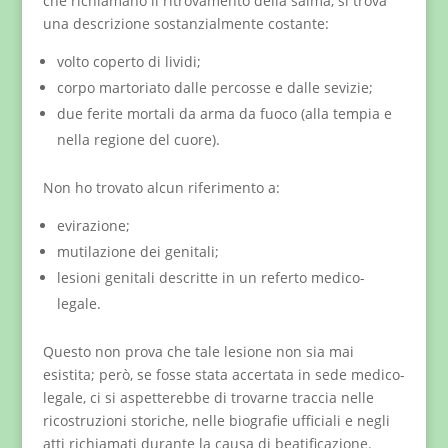
che richiamano il ritrovamento della salma, si trova
una descrizione sostanzialmente costante:
volto coperto di lividi;
corpo martoriato dalle percosse e dalle sevizie;
due ferite mortali da arma da fuoco (alla tempia e
nella regione del cuore).
Non ho trovato alcun riferimento a:
evirazione;
mutilazione dei genitali;
lesioni genitali descritte in un referto medico-
legale.
Questo non prova che tale lesione non sia mai
esistita; però, se fosse stata accertata in sede medico-
legale, ci si aspetterebbe di trovarne traccia nelle
ricostruzioni storiche, nelle biografie ufficiali e negli
atti richiamati durante la causa di beatificazione.