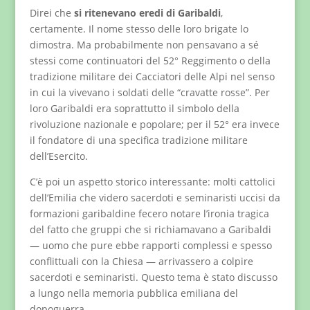
Direi che
si ritenevano eredi di Garibaldi
,
certamente. Il nome stesso delle loro brigate lo
dimostra. Ma probabilmente non pensavano a sé
stessi come continuatori del 52° Reggimento o della
tradizione militare dei Cacciatori delle Alpi nel senso
in cui la vivevano i soldati delle “cravatte rosse”. Per
loro Garibaldi era soprattutto il simbolo della
rivoluzione nazionale e popolare; per il 52° era invece
il fondatore di una specifica tradizione militare
dell’Esercito.
C’è poi un aspetto storico interessante: molti cattolici
dell’Emilia che videro sacerdoti e seminaristi uccisi da
formazioni garibaldine fecero notare l’ironia tragica
del fatto che gruppi che si richiamavano a Garibaldi
— uomo che pure ebbe rapporti complessi e spesso
conflittuali con la Chiesa — arrivassero a colpire
sacerdoti e seminaristi. Questo tema è stato discusso
a lungo nella memoria pubblica emiliana del
dopoguerra.