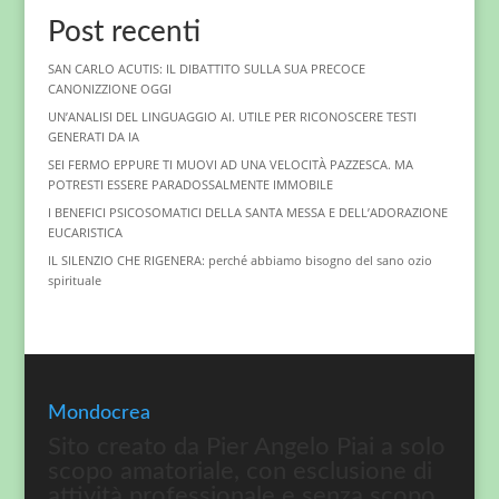
Post recenti
SAN CARLO ACUTIS: IL DIBATTITO SULLA SUA PRECOCE
CANONIZZIONE OGGI
UN’ANALISI DEL LINGUAGGIO AI. UTILE PER RICONOSCERE TESTI
GENERATI DA IA
SEI FERMO EPPURE TI MUOVI AD UNA VELOCITÀ PAZZESCA. MA
POTRESTI ESSERE PARADOSSALMENTE IMMOBILE
I BENEFICI PSICOSOMATICI DELLA SANTA MESSA E DELL’ADORAZIONE
EUCARISTICA
IL SILENZIO CHE RIGENERA: perché abbiamo bisogno del sano ozio
spirituale
Mondocrea
Sito creato da Pier Angelo Piai a solo
scopo amatoriale, con esclusione di
attività professionale e senza scopo