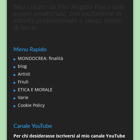
Sito creato da Pier Angelo Piai a solo
scopo amatoriale, con esclusione di
attività professionale e senza scopo
di lucro.
Menu Rapido
MONDOCREA: finalità
blog
Artisti
Friuli
ETICA E MORALE
Varie
Cookie Policy
Canale YouTube
Per chi desiderasse iscriversi al mio canale YouTube