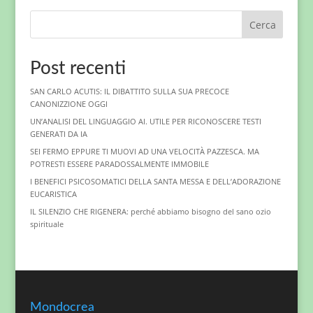
Cerca
Post recenti
SAN CARLO ACUTIS: IL DIBATTITO SULLA SUA PRECOCE
CANONIZZIONE OGGI
UN’ANALISI DEL LINGUAGGIO AI. UTILE PER RICONOSCERE TESTI
GENERATI DA IA
SEI FERMO EPPURE TI MUOVI AD UNA VELOCITÀ PAZZESCA. MA
POTRESTI ESSERE PARADOSSALMENTE IMMOBILE
I BENEFICI PSICOSOMATICI DELLA SANTA MESSA E DELL’ADORAZIONE
EUCARISTICA
IL SILENZIO CHE RIGENERA: perché abbiamo bisogno del sano ozio
spirituale
Mondocrea