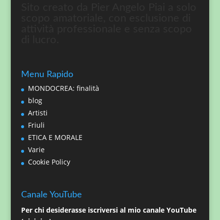
Sito creato da Pier Angelo Piai a solo
scopo amatoriale, con esclusione di
attività professionale e senza scopo
di lucro.
Menu Rapido
MONDOCREA: finalità
blog
Artisti
Friuli
ETICA E MORALE
Varie
Cookie Policy
Canale YouTube
Per chi desiderasse iscriversi al mio canale YouTube