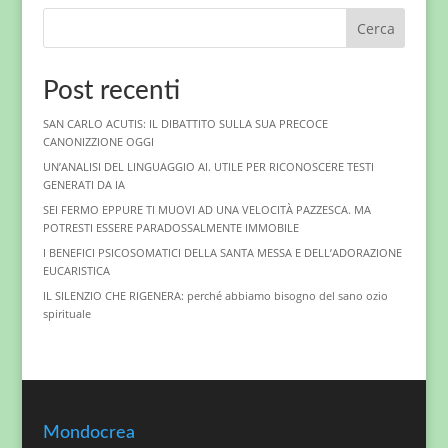
Cerca
Post recenti
SAN CARLO ACUTIS: IL DIBATTITO SULLA SUA PRECOCE
CANONIZZIONE OGGI
UN’ANALISI DEL LINGUAGGIO AI. UTILE PER RICONOSCERE TESTI
GENERATI DA IA
SEI FERMO EPPURE TI MUOVI AD UNA VELOCITÀ PAZZESCA. MA
POTRESTI ESSERE PARADOSSALMENTE IMMOBILE
I BENEFICI PSICOSOMATICI DELLA SANTA MESSA E DELL’ADORAZIONE
EUCARISTICA
IL SILENZIO CHE RIGENERA: perché abbiamo bisogno del sano ozio
spirituale
Mondocrea