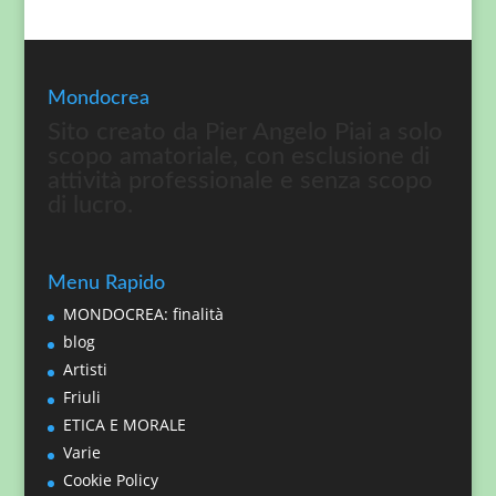
Mondocrea
Sito creato da Pier Angelo Piai a solo
scopo amatoriale, con esclusione di
attività professionale e senza scopo
di lucro.
Menu Rapido
MONDOCREA: finalità
blog
Artisti
Friuli
ETICA E MORALE
Varie
Cookie Policy