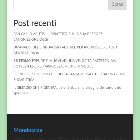
Cerca
Post recenti
SAN CARLO ACUTIS: IL DIBATTITO SULLA SUA PRECOCE
CANONIZZIONE OGGI
UN’ANALISI DEL LINGUAGGIO AI. UTILE PER RICONOSCERE TESTI
GENERATI DA IA
SEI FERMO EPPURE TI MUOVI AD UNA VELOCITÀ PAZZESCA. MA
POTRESTI ESSERE PARADOSSALMENTE IMMOBILE
I BENEFICI PSICOSOMATICI DELLA SANTA MESSA E DELL’ADORAZIONE
EUCARISTICA
IL SILENZIO CHE RIGENERA: perché abbiamo bisogno del sano ozio
spirituale
Mondocrea
Sito creato da Pier Angelo Piai a solo