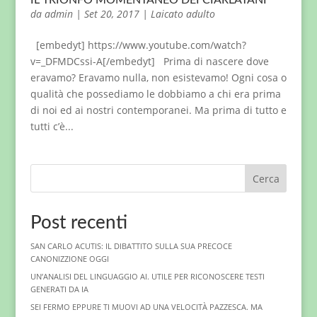
IL TRIONFO MOMENTANEO DEI CIARLATANI
da
admin
|
Set 20, 2017
|
Laicato adulto
[embedyt] https://www.youtube.com/watch?
v=_DFMDCssi-A[/embedyt] Prima di nascere dove
eravamo? Eravamo nulla, non esistevamo! Ogni cosa o
qualità che possediamo le dobbiamo a chi era prima
di noi ed ai nostri contemporanei. Ma prima di tutto e
tutti c’è...
Cerca
Post recenti
SAN CARLO ACUTIS: IL DIBATTITO SULLA SUA PRECOCE
CANONIZZIONE OGGI
UN’ANALISI DEL LINGUAGGIO AI. UTILE PER RICONOSCERE TESTI
GENERATI DA IA
SEI FERMO EPPURE TI MUOVI AD UNA VELOCITÀ PAZZESCA. MA