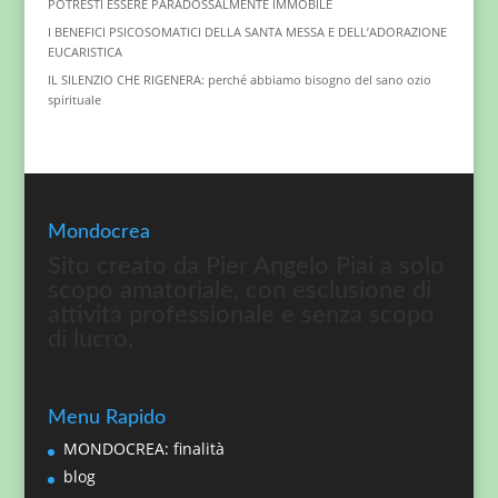
POTRESTI ESSERE PARADOSSALMENTE IMMOBILE
I BENEFICI PSICOSOMATICI DELLA SANTA MESSA E DELL’ADORAZIONE
EUCARISTICA
IL SILENZIO CHE RIGENERA: perché abbiamo bisogno del sano ozio
spirituale
Mondocrea
Sito creato da Pier Angelo Piai a solo
scopo amatoriale, con esclusione di
attività professionale e senza scopo
di lucro.
Menu Rapido
MONDOCREA: finalità
blog